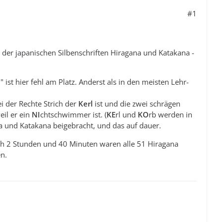
#1
 der japanischen Silbenschriften Hiragana und Katakana -
st hier fehl am Platz. Anderst als in den meisten Lehr-
 der Rechte Strich der
Kerl
ist und die zwei schrägen
eil er ein
NI
chtschwimmer ist. (
KE
rl und
KO
rb werden in
a und Katakana beigebracht, und das auf dauer.
ach 2 Stunden und 40 Minuten waren alle 51 Hiragana
n.