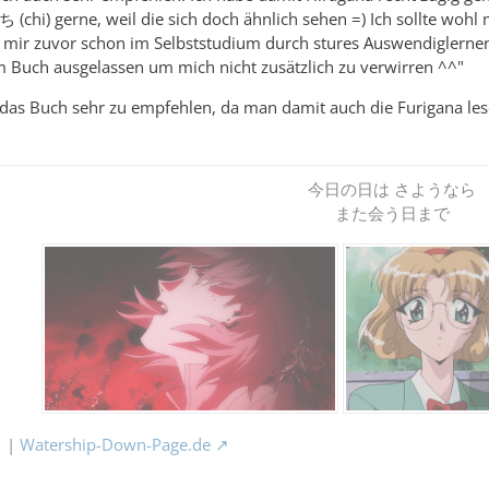
 ち (chi) gerne, weil die sich doch ähnlich sehen =) Ich sollte woh
 mir zuvor schon im Selbststudium durch stures Auswendiglernen s
im Buch ausgelassen um mich nicht zusätzlich zu verwirren ^^"
t das Buch sehr zu empfehlen, da man damit auch die Furigana le
今日の日は さようなら
また会う日まで
|
Watership-Down-Page.de