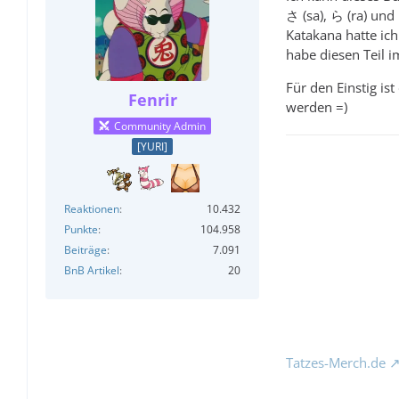
さ (sa), ら (ra) und
Katakana hatte ich
habe diesen Teil 
Für den Einstig is
Fenrir
werden =)
Community Admin
[YURI]
Reaktionen
10.432
Punkte
104.958
Beiträge
7.091
BnB Artikel
20
Tatzes-Merch.de