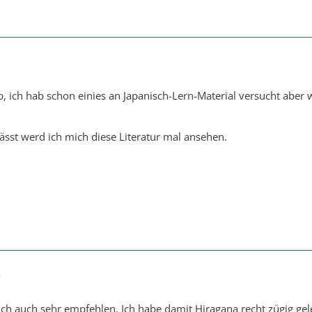
, ich hab schon einies an Japanisch-Lern-Material versucht aber
ässt werd ich mich diese Literatur mal ansehen.
7
ch auch sehr empfehlen. Ich habe damit Hiragana recht zügig gele