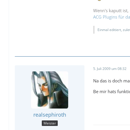
Wenn's kaputt ist, 
ACG Plugins für 
Einmal editiert, zul
5. Juli 2009 um 08:32
Na das is doch ma
Be mir hats funkti
realsephiroth
Meister