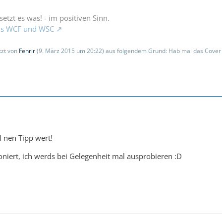
setzt es was! - im positiven Sinn.
das WCF und WSC
etzt von
Fenrir
(
9. März 2015 um 20:22
) aus folgendem Grund: Hab mal das Cover 
l nen Tipp wert!
oniert, ich werds bei Gelegenheit mal ausprobieren :D