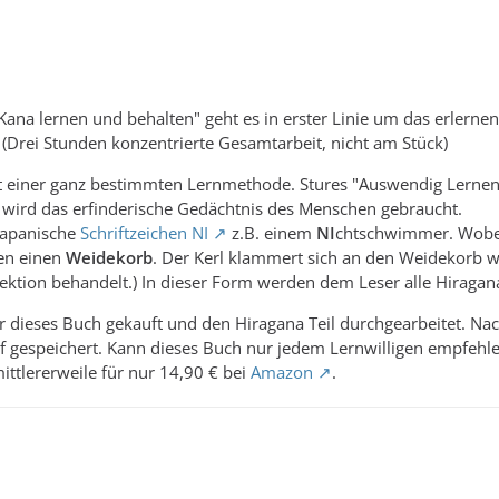
ana lernen und behalten" geht es in erster Linie um das erlernen
. (Drei Stunden konzentrierte Gesamtarbeit, nicht am Stück)
t einer ganz bestimmten Lernmethode. Stures "Auswendig Lernen" i
wird das erfinderische Gedächtnis des Menschen gebraucht.
 Japanische
Schriftzeichen NI
z.B. einem
NI
chtschwimmer. Wobei
den einen
Weidekorb
. Der Kerl klammert sich an den Weidekorb w
Lektion behandelt.) In dieser Form werden dem Leser alle Hiragan
ir dieses Buch gekauft und den Hiragana Teil durchgearbeitet. N
 gespeichert. Kann dieses Buch nur jedem Lernwilligen empfehle
ittlererweile für nur 14,90 € bei
Amazon
.