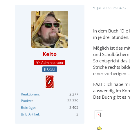
5. Juli 2009 um 04:52
In dem Buch "Die K
in je drei Stunden
Möglich ist das mi
Keito
und Schulbüchern 
So entspricht das
Administrator
Striche rechts bil
[FOGL]
einer vorherigen 
FAZIT: Ich habe m
auswendig im Kopf
Reaktionen
2.277
Das Buch gibt es m
Punkte
33.339
Beiträge
2.405
BnB Artikel
3