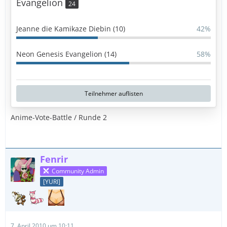
Evangelion
24
Jeanne die Kamikaze Diebin (10)
42%
Neon Genesis Evangelion (14)
58%
Teilnehmer auflisten
Anime-Vote-Battle / Runde 2
Fenrir
Community Admin
[YURI]
7. April 2010 um 10:11