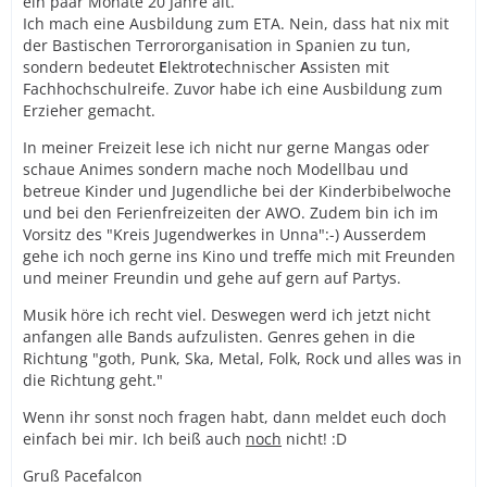
ein paar Monate 20 Jahre alt.
Ich mach eine Ausbildung zum ETA. Nein, dass hat nix mit
der Bastischen Terrororganisation in Spanien zu tun,
sondern bedeutet
E
lektro
t
echnischer
A
ssisten mit
Fachhochschulreife. Zuvor habe ich eine Ausbildung zum
Erzieher gemacht.
In meiner Freizeit lese ich nicht nur gerne Mangas oder
schaue Animes sondern mache noch Modellbau und
betreue Kinder und Jugendliche bei der Kinderbibelwoche
und bei den Ferienfreizeiten der AWO. Zudem bin ich im
Vorsitz des "Kreis Jugendwerkes in Unna":-) Ausserdem
gehe ich noch gerne ins Kino und treffe mich mit Freunden
und meiner Freundin und gehe auf gern auf Partys.
Musik höre ich recht viel. Deswegen werd ich jetzt nicht
anfangen alle Bands aufzulisten. Genres gehen in die
Richtung "goth, Punk, Ska, Metal, Folk, Rock und alles was in
die Richtung geht."
Wenn ihr sonst noch fragen habt, dann meldet euch doch
einfach bei mir. Ich beiß auch
noch
nicht! :D
Gruß Pacefalcon