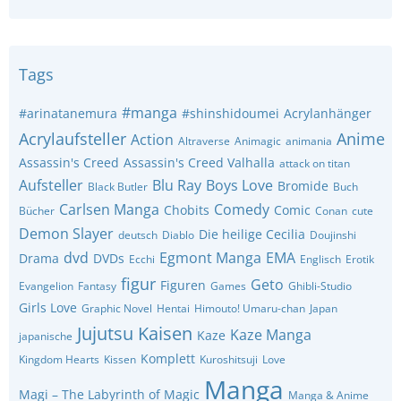
Tags
#manga
#arinatanemura
#shinshidoumei
Acrylanhänger
Acrylaufsteller
Anime
Action
Altraverse
Animagic
animania
Assassin's Creed
Assassin's Creed Valhalla
attack on titan
Aufsteller
Blu Ray
Boys Love
Bromide
Black Butler
Buch
Carlsen Manga
Comedy
Chobits
Comic
Bücher
Conan
cute
Demon Slayer
Die heilige Cecilia
deutsch
Diablo
Doujinshi
dvd
Egmont Manga
EMA
Drama
DVDs
Ecchi
Englisch
Erotik
figur
Geto
Figuren
Evangelion
Fantasy
Games
Ghibli-Studio
Girls Love
Graphic Novel
Hentai
Himouto! Umaru-chan
Japan
Jujutsu Kaisen
Kaze Manga
Kaze
japanische
Komplett
Kingdom Hearts
Kissen
Kuroshitsuji
Love
Manga
Magi – The Labyrinth of Magic
Manga & Anime