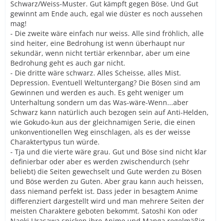
Schwarz/Weiss-Muster. Gut kämpft gegen Böse. Und Gut
gewinnt am Ende auch, egal wie düster es noch aussehen
mag!
- Die zweite wäre einfach nur weiss. Alle sind fröhlich, alle
sind heiter, eine Bedrohung ist wenn überhaupt nur
sekundär, wenn nicht tertiär erkennbar, aber um eine
Bedrohung geht es auch gar nicht.
- Die dritte wäre schwarz. Alles Scheisse, alles Mist.
Depression. Eventuell Weltuntergang? Die Bösen sind am
Gewinnen und werden es auch. Es geht weniger um
Unterhaltung sondern um das Was-wäre-Wenn...aber
Schwarz kann natürlich auch bezogen sein auf Anti-Helden,
wie Gokudo-kun aus der gleichnamigen Serie, die einen
unkonventionellen Weg einschlagen, als es der weisse
Charaktertypus tun würde.
- Tja und die vierte wäre grau. Gut und Böse sind nicht klar
definierbar oder aber es werden zwischendurch (sehr
beliebt) die Seiten gewechselt und Gute werden zu Bösen
und Böse werden zu Guten. Aber grau kann auch heissen,
dass niemand perfekt ist. Dass jeder in besagtem Anime
differenziert dargestellt wird und man mehrere Seiten der
meisten Charaktere geboten bekommt. Satoshi Kon oder
Naoki Urasawa spicken ihre Anime und Manga regelmäßig