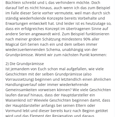
Büchlein schreibt und L das verhindern möchte. Doch
darauf lief es nicht hinaus, auch wenn ich das zum Beispiel
im Falle dieser Serie vorher vermutete, weil man durch sich
ständig wiederholende Konzepte bereits Vorbehalte und
Erwartungen entwickelt hat. Und leider ist es heutzutage so,
dass ein erfolgreiches Konzept im übertragenen Sinne auf
andere Serien angewandt wird. Zum Beispiel funktionieren
nach meiner groben Schätzung mindestens 90% aller
Magical Girl-Serien nach ein und dem selben immer
wiederzuerkennenden Schema, unabhängig von der
Grundprämisse. Womit wir zum nächsten Punkt kommen:
2) Die Grundprämisse
Ist jemandem von Euch schon mal aufgefallen, wie viele
Geschichten mit der selben Grundprämisse (also
Vorraussetzung) beginnen und letztendlich einen ähnlichen
Handlungsverlauf oder immer wiederkehrende
Gemeinsamkeiten vorweisen können? Wie viele Geschichten
laufen darauf hinaus, dass der Hauptdarsteller ein
Waisenkind ist? Wieviele Geschichten beginnen damit, dass
der Hauptdarsteller anfangs bei seinen Eltern oder
Vormund lebt und dieser bereits kurz nach Beginn getötet
wird und das Element der Resignation und daraus