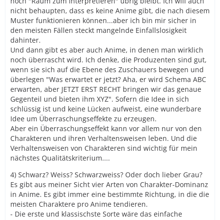
noch "Raum zum Interpretieren" übrig bleibt. Ich will auch
nicht behaupten, dass es keine Anime gibt, die nach diesem
Muster funktionieren können...aber ich bin mir sicher in
den meisten Fällen steckt mangelnde Einfallslosigkeit
dahinter.
Und dann gibt es aber auch Anime, in denen man wirklich
noch überrascht wird. Ich denke, die Produzenten sind gut,
wenn sie sich auf die Ebene des Zuschauers bewegen und
überlegen "Was erwartet er jetzt? Aha, er wird Schema ABC
erwarten, aber JETZT ERST RECHT bringen wir das genaue
Gegenteil und bieten ihm XYZ". Sofern die Idee in sich
schlüssig ist und keine Lücken aufweist, eine wunderbare
Idee um Überraschungseffekte zu erzeugen.
Aber ein Überraschungseffekt kann vor allem nur von den
Charakteren und ihren Verhaltensweisen leben. Und die
Verhaltensweisen von Charakteren sind wichtig für mein
nächstes Qualitätskriterium....
4) Schwarz? Weiss? Schwarzweiss? Oder doch lieber Grau?
Es gibt aus meiner Sicht vier Arten von Charakter-Dominanz
in Anime. Es gibt immer eine bestimmte Richtung, in die die
meisten Charaktere pro Anime tendieren.
- Die erste und klassischste Sorte wäre das einfache