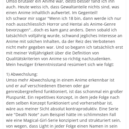
Umso brutaler ein Anime war, desto besser fand ich ihn
auch. Heute weiss ich, dass Gewaltanteile nichts sind, was
einen Anime inhaltlich aufwertet. Im Gegenteil!
Ich schwor mir sogar "Wenn ich 18 bin, dann werde ich nur
noch ausschliesslich Horror und Hentai als Anime-Genre
bevorzugen"...doch es kam ganz anders. Denn sobald ich
tatsächlich volljährig wurde, schwand jegliches Interesse an
Anime mit solchen Inhalten, da der Reiz des Verbotenen
nicht mehr gegeben war. Und so begann ich tatsächlich erst
mit meiner Volljährigkeit über die Definition von
Qualitätskriterien von Anime so richtig nachzudenken.
Mein heutiger Erkenntnisstand resümiert sich wie folgt:
1) Abwechslung:
Umso mehr Abwechslung in einem Anime erkennbar ist
und er auf verschiedenen Ebenen oder gar
genreübergreifend funktioniert, ist das schonmal ein großer
Pluspunkt. Ein repetitives Konzept, in dem jede Folge nach
dem selben Konzept funktioniert und vorhersehbar ist,
wäre aus meiner Sicht absolut kontraproduktiv. Eine Serie
wie "Death Note" zum Beispiel hätte im schlimmsten Fall
wie eine Magical-Girl-Serie konzipiert und strukturiert sein,
von wegen, dass Light in jeder Folge einen Namen in sein