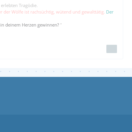
 erlebten Tragödie.
er der Wölfe ist rachsüchtig, wütend und gewalttätig.
Der
 in deinem Herzen gewinnen?
"