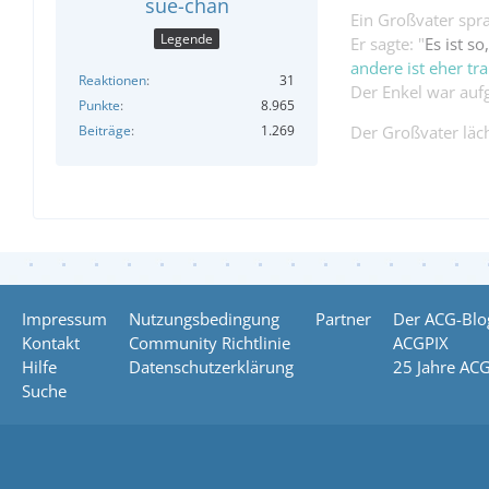
sue-chan
Ein Großvater spra
Legende
Er sagte: "
Es ist s
andere ist eher tra
Reaktionen
31
Der Enkel war aufg
Punkte
8.965
Beiträge
1.269
Der Großvater läch
Impressum
Nutzungsbedingung
Partner
Der ACG-Blo
Kontakt
Community Richtlinie
ACGPIX
Hilfe
Datenschutzerklärung
25 Jahre AC
Suche