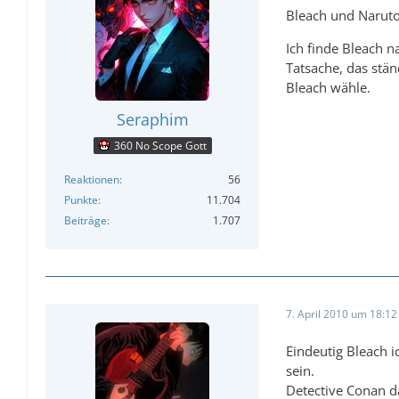
Bleach und Naruto
Ich finde Bleach na
Tatsache, das stä
Bleach wähle.
Seraphim
360 No Scope Gott
Reaktionen
56
Punkte
11.704
Beiträge
1.707
7. April 2010 um 18:12
Eindeutig Bleach i
sein.
Detective Conan d