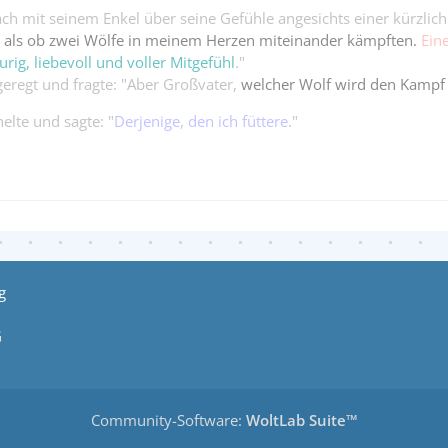
ch mit seinem Enkel über seine Gefühle angesichts einer kürzlich
o, als ob zwei Wölfe in meinem Herzen miteinander kämpften.
Ein
urig, liebevoll und voller Mitgefühl
."
eregt und fragte: "Aber Großvater,
welcher Wolf wird den Kampf
elte und sagte: "
Derjenige, den ich füttere
."
g
G
Community-Software:
WoltLab Suite™