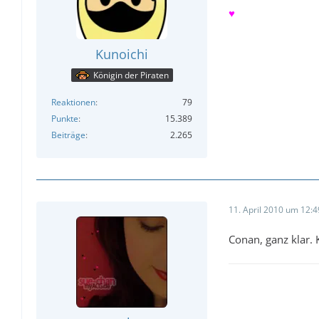
♥
Kunoichi
Königin der Piraten
Reaktionen
79
Punkte
15.389
Beiträge
2.265
11. April 2010 um 12:4
Conan, ganz klar.