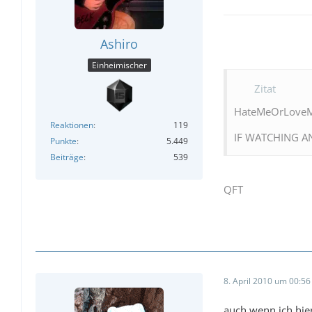
Ashiro
Einheimischer
Zitat
HateMeOrLoveM
Reaktionen
119
IF WATCHING A
Punkte
5.449
Beiträge
539
QFT
8. April 2010 um 00:56
auch wenn ich hie