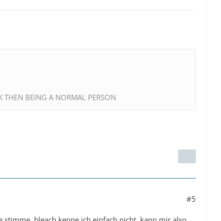
EK THEN BEING A NORMAL PERSON
#5
 stimme. bleach kenne ich einfach nicht, kann mir also