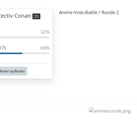
Anime-Vote-Battle / Runde 2
tectiv Conan
25
32%
17)
68%
hmer auflisten