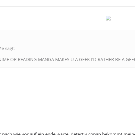
e sagt:
NIME OR READING MANGA MAKES U A GEEK I'D RATHER BE A GE
r nach wie vor auf ein ende warte, detectiv conan bekommt meine