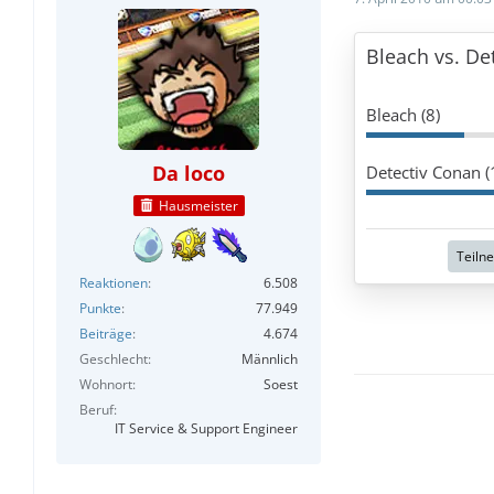
Bleach vs. De
Bleach (8)
Da loco
Detectiv Conan (
Hausmeister
Teilne
Reaktionen
6.508
Punkte
77.949
Beiträge
4.674
Geschlecht
Männlich
Wohnort
Soest
Beruf
IT Service & Support Engineer