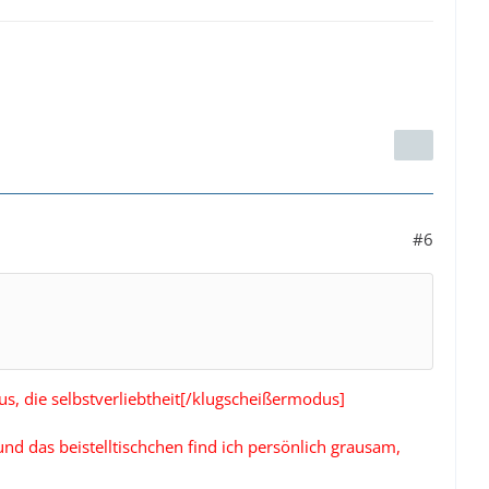
#6
s, die selbstverliebtheit[/klugscheißermodus]
 und das beistelltischchen find ich persönlich grausam,