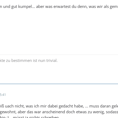
 natürlich meine Cds udn DVDs, die natürlich in designisch elega
hön und gut kumpel... aber was erwartest du denn, was wir als geme
scheiße verbreiten xD...
kte zu bestimmen ist nun trivial.
5:41
iß uach nicht, was ich mir dabei gedacht habe, ... muss daran gele
 gewohnt, aber das war anscheinend doch etwas zu wenig, sodass
n :)... müsst ja nichts schreiben...