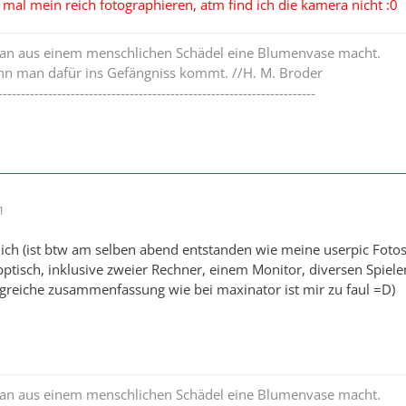
mal mein reich fotographieren, atm find ich die kamera nicht :0
man aus einem menschlichen Schädel eine Blumenvase macht.
wenn man dafür ins Gefängniss kommt. //H. M. Broder
----------------------------------------------------------------------
1
ich (ist btw am selben abend entstanden wie meine userpic Fotos
pptisch, inklusive zweier Rechner, einem Monitor, diversen Spi
ngreiche zusammenfassung wie bei maxinator ist mir zu faul =D)
man aus einem menschlichen Schädel eine Blumenvase macht.