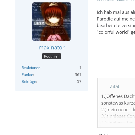
Ich hab mal aus al
Parodie auf meinen
bearbeitete version
"colorful world" g
maxinator
Routinier
Reaktionen
1
Punkte
361
Beiträge
57
Zitat
1.)Offenes Dach
sonstewas kurzär
2.)mein neuer dr
3.)sinnloses Co
4.)sinnloses fe
5.)nochn fachtec