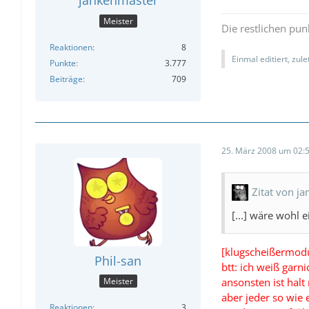
jankenmaster
Meister
Die restlichen pun
Reaktionen
8
Einmal editiert, zul
Punkte
3.777
Beiträge
709
25. März 2008 um 02:
Zitat von j
[...] wäre wohl e
[klugscheißermodu
Phil-san
btt: ich weiß garn
ansonsten ist halt
Meister
aber jeder so wie er
Reaktionen
3