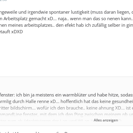
ngeweile und irgendwie spontaner lustigkeit (muss daran liegen,
 Arbeitsplatz gemacht xD... naja.. wenn man das so nenen kann.. eg
en meines arbeitsplatzes.. den efekt hab ich zufällig selber in gim
etauft xDXD
fenster: ich bin ja meistens ein warmblüter und habe hitze, soda
mlig durch Halle renne xD... hoffentlich hat das keine gesundhei
itter bildschirm... wofür ich den brauche.. keine ahnung XD... ist
mmandLine fenster, mit dem ich den Ping zwischen meinem nb und
Alles anzeigen
nster zum ak-/deaktivieren der Lan und WLan-Verbindung xD...
hnisches prog, wimit ich die Adresse des alten PCs, an dem der al