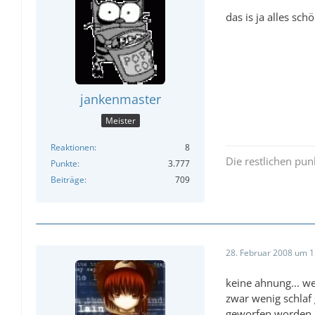
33.)und zuletzt
das is ja alles sc
irgendwie seine 
jankenmaster
Meister
Reaktionen
8
Die restlichen pun
Punkte
3.777
Beiträge
709
28. Februar 2008 um 1
keine ahnung... we
zwar wenig schlaf
geworfen worden bi