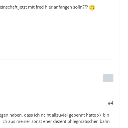
nteren Spindeln gelagert sind xD... außerdem muss man ja
inschaft jetzt mit fred hier anfangen solln???
#4
gen haben, dass ich nciht allzuviel gepennt hatte x), bin
 ich aus meiner sonst eher dezent phlegmatischen bahn