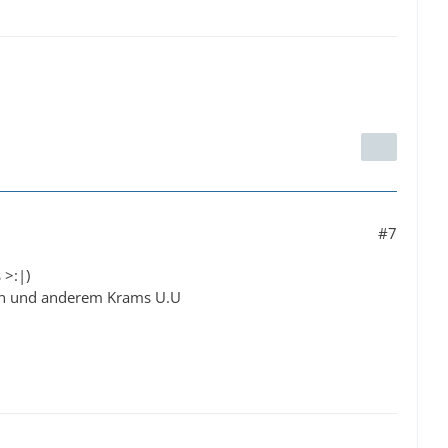
#7
 >:|)
elen und anderem Krams U.U