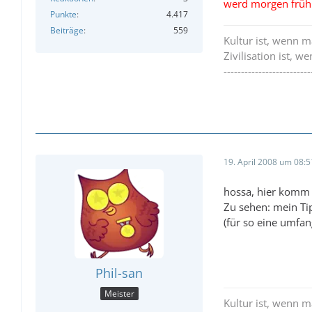
werd morgen früh 
Punkte
4.417
Beiträge
559
Kultur ist, wenn 
Zivilisation ist, 
-------------------------
19. April 2008 um 08:5
hossa, hier komm 
Zu sehen: mein Ti
(für so eine umfa
Phil-san
Meister
Kultur ist, wenn 