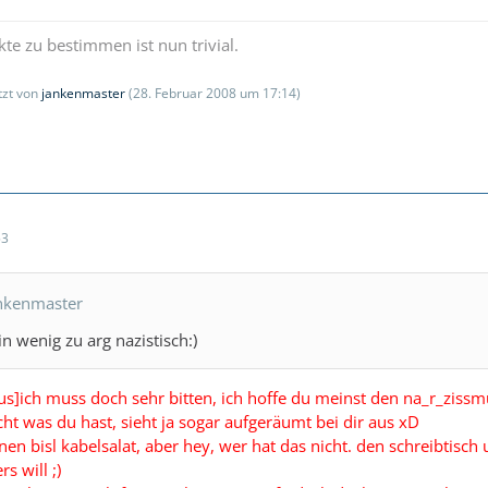
kte zu bestimmen ist nun trivial.
etzt von
jankenmaster
(
28. Februar 2008 um 17:14
)
53
ankenmaster
in wenig zu arg nazistisch:)
s]ich muss doch sehr bitten, ich hoffe du meinst den na_r_zissmu
icht was du hast, sieht ja sogar aufgeräumt bei dir aus xD
 nen bisl kabelsalat, aber hey, wer hat das nicht. den schreibtisch
s will ;)