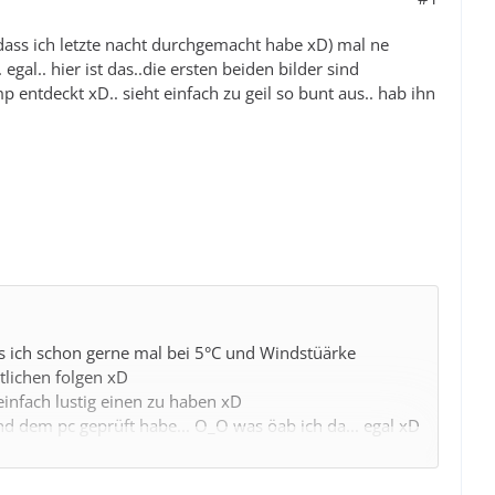
 dass ich letzte nacht durchgemacht habe xD) mal ne
al.. hier ist das..die ersten beiden bilder sind
p entdeckt xD.. sieht einfach zu geil so bunt aus.. hab ihn
ss ich schon gerne mal bei 5°C und Windstüärke
tlichen folgen xD
 einfach lustig einen zu haben xD
 dem pc geprüft habe... O_O was öab ich da... egal xD
te Bildschirm gekoppelt ist, eingegeben wird..