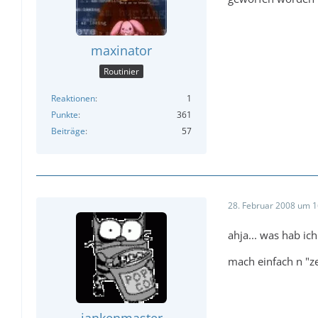
maxinator
Routinier
Reaktionen
1
Punkte
361
Beiträge
57
28. Februar 2008 um 1
ahja... was hab ic
mach einfach n "ze