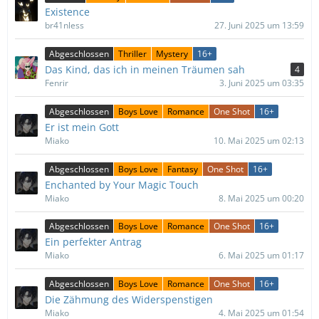
Existence
br41nless
27. Juni 2025 um 13:59
Abgeschlossen
Thriller
Mystery
16+
Das Kind, das ich in meinen Träumen sah
4
Fenrir
3. Juni 2025 um 03:35
Abgeschlossen
Boys Love
Romance
One Shot
16+
Er ist mein Gott
Miako
10. Mai 2025 um 02:13
Abgeschlossen
Boys Love
Fantasy
One Shot
16+
Enchanted by Your Magic Touch
Miako
8. Mai 2025 um 00:20
Abgeschlossen
Boys Love
Romance
One Shot
16+
Ein perfekter Antrag
Miako
6. Mai 2025 um 01:17
Abgeschlossen
Boys Love
Romance
One Shot
16+
Die Zähmung des Widerspenstigen
Miako
4. Mai 2025 um 01:54