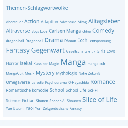
Themen-Schlagwortwolke
Alltagsleben
Action
Adaption
Abenteuer
Adventure
Alltag
Comedy
Altraverse
Carlsen Manga
Boys Love
china
Drama
Ecchi
dragon ball
Dragonball
Dämon
entspannung
Fantasy
Gegenwart
Girls Love
Gesellschaftskritik
Manga
Isekai
Horror
Klassiker
Magie
manga cult
Mystery
Mythologie
MangaCult
Musik
Nahe Zukunft
Romance
Omegaverse
parodie
Psychodrama
Q-Hayashida
School
Romantische komödie
School Life
Sci-Fi
Slice of Life
Science-Fiction
Shonen
Shonen Ai
Shounen
Yaoi
Yae Utsumi
Yuri
Zeitgenössische Fantasy