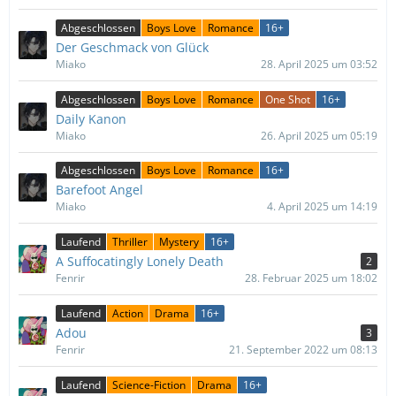
Abgeschlossen
Boys Love
Romance
16+
Der Geschmack von Glück
Miako
28. April 2025 um 03:52
Abgeschlossen
Boys Love
Romance
One Shot
16+
Daily Kanon
Miako
26. April 2025 um 05:19
Abgeschlossen
Boys Love
Romance
16+
Barefoot Angel
Miako
4. April 2025 um 14:19
Laufend
Thriller
Mystery
16+
A Suffocatingly Lonely Death
2
Fenrir
28. Februar 2025 um 18:02
Laufend
Action
Drama
16+
Adou
3
Fenrir
21. September 2022 um 08:13
Laufend
Science-Fiction
Drama
16+