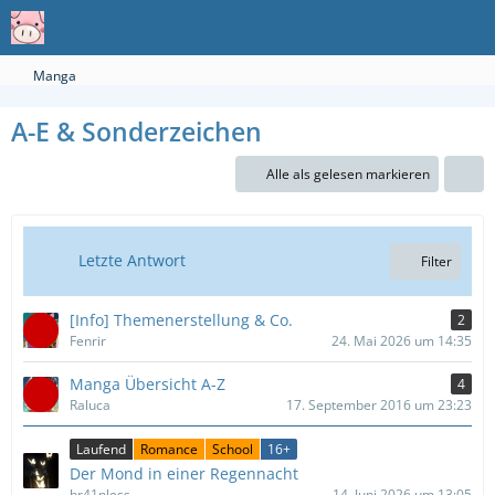
Manga
A-E & Sonderzeichen
Alle als gelesen markieren
Letzte Antwort
Filter
[Info] Themenerstellung & Co.
2
Fenrir
24. Mai 2026 um 14:35
Manga Übersicht A-Z
4
Raluca
17. September 2016 um 23:23
Laufend
Romance
School
16+
Der Mond in einer Regennacht
br41nless
14. Juni 2026 um 13:05