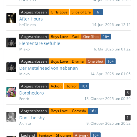
Abgeschlossen
Girls Love
Slice of Life
16+
After Hours
br41nless
14. Juni 2026 um 12:12
Abgeschlossen
Boys Love
Yaoi
One Shot
16+
Elementare Gefühle
Miako
6. Mai 2026 um 01:22
Abgeschlossen
Boys Love
Drama
One Shot
16+
Der Metalhead von nebenan
Miako
14. April 2026 um 01:05
Abgeschlossen
Action
Horror
16+
Dorohedoro
6
Fenrir
13. Oktober 2025 um 00:59
Abgeschlossen
Boys Love
Comedy
16+
Don't be shy
1
Akihito
9. Oktober 2025 um 20:52
Laufend
Fantasy
Shounen
Artwork
16+