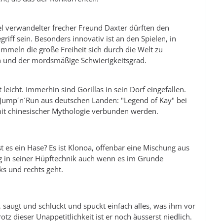
sel verwandelter frecher Freund Daxter dürften den
riff sein. Besonders innovativ ist an den Spielen, in
ummeln die große Freiheit sich durch die Welt zu
 und der mordsmäßige Schwierigkeitsgrad.
 leicht. Immerhin sind Gorillas in sein Dorf eingefallen.
s Jump´n´Run aus deutschen Landen: "Legend of Kay" bei
it chinesischer Mythologie verbunden werden.
ist es ein Hase? Es ist Klonoa, offenbar eine Mischung aus
g in seiner Hüpftechnik auch wenn es im Grunde
s und rechts geht.
, saugt und schluckt und spuckt einfach alles, was ihm vor
otz dieser Unappetitlichkeit ist er noch äusserst niedlich.