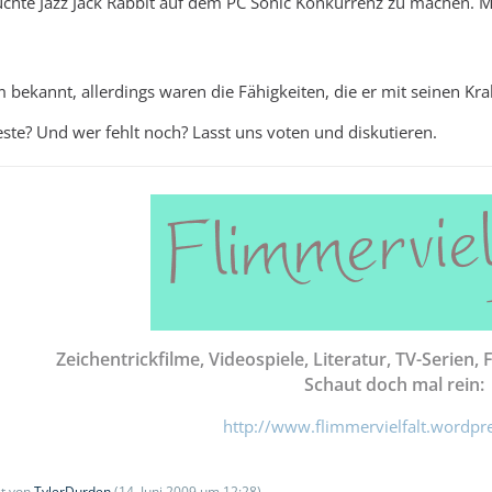
uchte Jazz Jack Rabbit auf dem PC Sonic Konkurrenz zu machen. 
 bekannt, allerdings waren die Fähigkeiten, die er mit seinen Kra
este? Und wer fehlt noch? Lasst uns voten und diskutieren.
Zeichentrickfilme, Videospiele, Literatur, TV-Serien, 
Schaut doch mal rein:
http://www.flimmervielfalt.wordpr
zt von
TylerDurden
(
14. Juni 2009 um 12:28
)