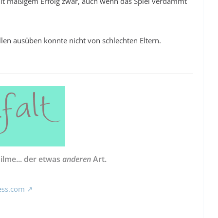
Mit mäßigem Erfolg zwar, auch wenn das Spiel verdammt
llen ausüben konnte nicht von schlechten Eltern.
Filme... der etwas
anderen
Art.
ess.com