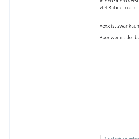
In den 90ern vers
viel Bohne macht.
Vexx ist zwar kaum
Aber wer ist der b
2 Mal editiert, zulet