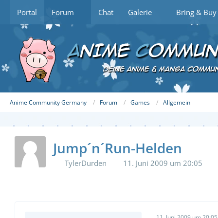
Portal
Forum
Chat
Galerie
Bring & Buy
Anime Community Germany
Forum
Games
Allgemein
Jump´n´Run-Helden
TylerDurden
11. Juni 2009 um 20:05
11. Juni 2009 um 20:05