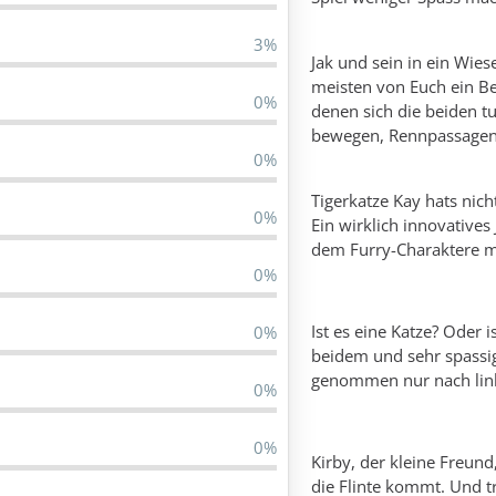
3%
Jak und sein in ein Wie
meisten von Euch ein Beg
0%
denen sich die beiden t
bewegen, Rennpassagen
0%
Tigerkatze Kay hats nicht
0%
Ein wirklich innovative
dem Furry-Charaktere m
0%
Ist es eine Katze? Oder 
0%
beidem und sehr spassi
genommen nur nach link
0%
0%
Kirby, der kleine Freund
die Flinte kommt. Und tr