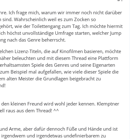
nre. Ich frage mich, warum wir immer noch nicht darüber
sind. Wahrscheinlich weil es zum Zocken so
gehört, wie der Toilettengang zum Tag. Ich möchte hiermit
lich höchst unvollständige Umfrage starten, welcher Jump
ung nach das Genre beherrscht.
chen Lizenz-Titeln, die auf Kinofilmen basieren, möchte
näher beleuchten und mit diesem Thread eine Plattform
nterhaltsamsten Spiele des Genres und seine Eigenarten
zum Beispiel mal aufgefallen, wie viele dieser Spiele die
em alten Meister die Grundlagen beigebracht zu
nd!
er den kleinen Freund wird wohl jeder kennen. Klemptner
ell raus aus dem Thread! ^^
e und Arme, aber dafür dennoch Füße und Hände und ist
or irgendwem und irgendetwas undefinierbarem zu