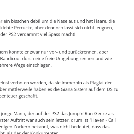
ar ein bisschen debil um die Nase aus und hat Haare, die
klebte Perrücke, aber dennoch lässt sich nicht leugnen,
 der PS2 verdammt viel Spass macht!
uern konnte er zwar nur vor- und zurückrennen, aber
h Bandicoot durch eine freie Umgebung rennen und wie
ehrere Wege einschlagen.
inst verboten worden, da sie immerhin als Plagiat der
ber mittlerweile haben es die Giana Sisters auf dem DS zu
enteuer geschafft.
 junge Mann, der auf der PS2 das Jump´n´Run-Genre als
rster Auftritt war auch sein letzter, drum ist "Haven - Call
enigen Zockern bekannt, was nicht bedeutet, dass das
ht, als das der Konkurrenten.