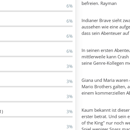
befreien. Rayman
6%
Indianer Brave sieht zw
6%
aussehen wie eine aufge
dass sein Abenteuer auf
6%
In seinen ersten Abente
6%
mittlerweile kann Cras
seine Genre-Kollegen m
3%
Giana und Maria waren e
3%
Mario Brothers galten, a
einem kommerziellen Ab
3%
Kaum bekannt ist dieser
1)
3%
erster betrat. Und sein e
of the King" nur noch w
3%
Spiel weniger Spass mac