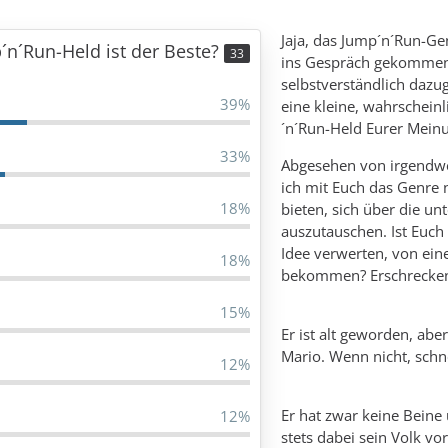
Jaja, das Jump´n´Run-Ge
´n´Run-Held ist der Beste?
33
ins Gespräch gekommen 
selbstverständlich dazu
39%
eine kleine, wahrschein
´n´Run-Held Eurer Mein
33%
Abgesehen von irgendwel
ich mit Euch das Genre 
18%
bieten, sich über die u
auszutauschen. Ist Euch 
Idee verwerten, von ein
18%
bekommen? Erschrecke
15%
Er ist alt geworden, ab
Mario. Wenn nicht, schn
12%
Er hat zwar keine Bein
12%
stets dabei sein Volk v