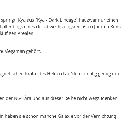
ie springt. Kya aus "Kya - Dark Lineage" hat zwar nur einen
etet allerdings eines der abwechslungsreichsten Jump´n´Runs
läufigen Arealen.
enre Megaman gehört.
agnetischen Kräfte des Helden NiuNiu einmalig genug um
den der N64-Ära und aus dieser Reihe nicht wegzudenken.
in haben sie schon manche Galaxie vor der Vernichtung