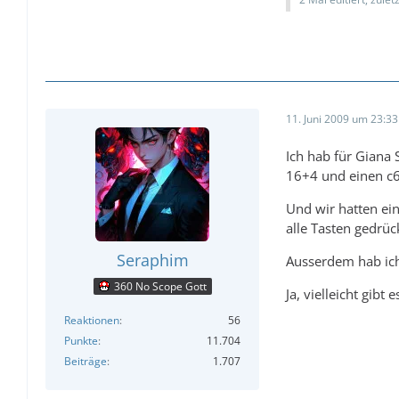
11. Juni 2009 um 23:33
Ich hab für Giana 
16+4 und einen c6
Und wir hatten ei
alle Tasten gedrüc
Seraphim
Ausserdem hab ich
360 No Scope Gott
Ja, vielleicht gibt
Reaktionen
56
Punkte
11.704
Beiträge
1.707