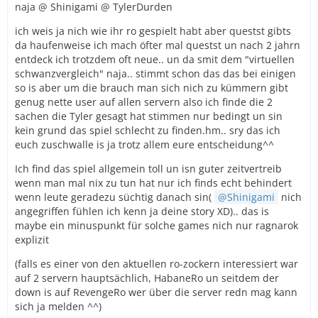
naja @ Shinigami @ TylerDurden
ich weis ja nich wie ihr ro gespielt habt aber questst gibts
da haufenweise ich mach öfter mal questst un nach 2 jahrn
entdeck ich trotzdem oft neue.. un da smit dem "virtuellen
schwanzvergleich" naja.. stimmt schon das das bei einigen
so is aber um die brauch man sich nich zu kümmern gibt
genug nette user auf allen servern also ich finde die 2
sachen die Tyler gesagt hat stimmen nur bedingt un sin
kein grund das spiel schlecht zu finden.hm.. sry das ich
euch zuschwalle is ja trotz allem eure entscheidung^^
Ich find das spiel allgemein toll un isn guter zeitvertreib
wenn man mal nix zu tun hat nur ich finds echt behindert
wenn leute geradezu süchtig danach sin(
Shinigami
nich
angegriffen fühlen ich kenn ja deine story XD).. das is
maybe ein minuspunkt für solche games nich nur ragnarok
explizit
(falls es einer von den aktuellen ro-zockern interessiert war
auf 2 servern hauptsächlich, HabaneRo un seitdem der
down is auf RevengeRo wer über die server redn mag kann
sich ja melden ^^)