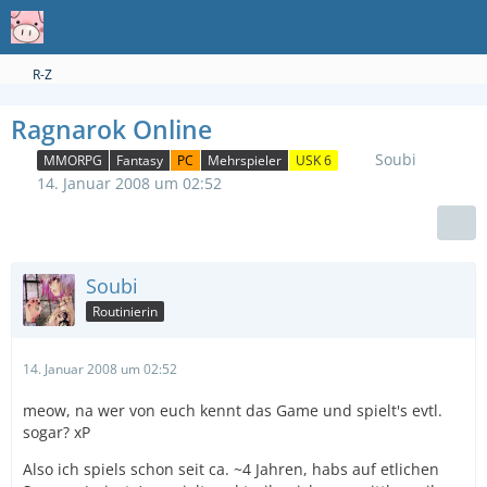
R-Z
Ragnarok Online
Soubi
MMORPG
Fantasy
PC
Mehrspieler
USK 6
14. Januar 2008 um 02:52
Soubi
Routinierin
14. Januar 2008 um 02:52
meow, na wer von euch kennt das Game und spielt's evtl.
sogar? xP
Also ich spiels schon seit ca. ~4 Jahren, habs auf etlichen