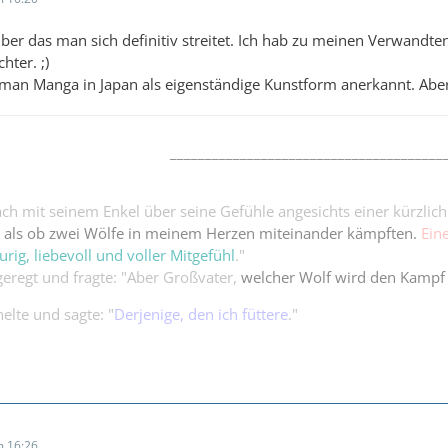
über das man sich definitiv streitet. Ich hab zu meinen Verwandten
hter. ;)
 man Manga in Japan als eigenständige Kunstform anerkannt. Aber
_______________________________________
ch mit seinem Enkel über seine Gefühle angesichts einer kürzlich
o, als ob zwei Wölfe in meinem Herzen miteinander kämpften.
Ein
urig, liebevoll und voller Mitgefühl
."
eregt und fragte: "Aber Großvater,
welcher Wolf wird den Kampf
elte und sagte: "
Derjenige, den ich füttere
."
 16:26