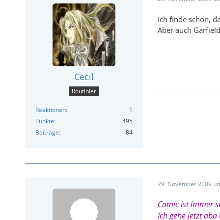
Ich finde schon, 
Aber auch Garfield
Cecil
Routinier
Reaktionen
1
Punkte
495
Beiträge
84
29. November 2009 um
Comic ist immer so
Ich gehe jetzt ab