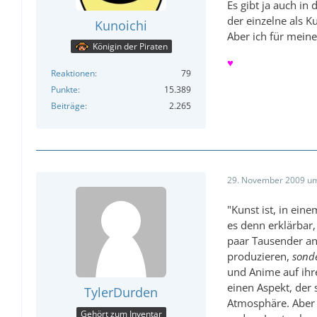
Es gibt ja auch in
der einzelne als K
Kunoichi
Aber ich für meine
Königin der Piraten
♥
Reaktionen
79
Punkte
15.389
Beiträge
2.265
29. November 2009 um
"Kunst ist, in ein
es denn erklärbar,
paar Tausender an 
produzieren,
sond
und Anime auf ihr
einen Aspekt, der s
TylerDurden
Atmosphäre. Aber j
Gehört zum Inventar