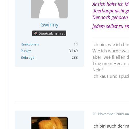
Ansich halte ich M
überhaupt nicht g
Dennoch gehören M
Gwinny
jedem selbst zu en
Staatsalchemist
Ich bin, wie ich bi
Reaktionen
14
Wie ich wurde was 
Punkte
3.149
aber iwie fließen 
Beiträge
288
Trag mein Herz ni
Nein!
Ich kaus und spuck
29. November 2009 um
ich bin auch der m