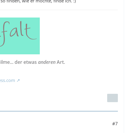
 finden, wie er möchte, finde ich. :)
Filme... der etwas
anderen
Art.
ess.com
#7