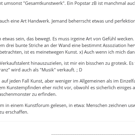
icht umsonst "Gesamtkunstwerk". Ein Popstar zB ist manchmal auc
h auch eine Art Handwerk. Jemand beherrscht etwas und perfektio
etwas sein, das bewegt. Es muss irgeine Art von Gefühl wecken.
 drei bunte Striche an der Wand eine bestimmt Assoziation herv
betrachten, ist es meinetwegen Kunst. x) Auch wenn ich mich dann
n Verkaufstalent hinauszuzielen, ist mir ein bisschen zu grotesk. 
ranz" wird auch als "Musik" verkauft. ; D
h auf jeden Fall Kunst, aber weniger im Allgemeinen als im Einze
Kunstempfinden eher nicht vor, obwohl es sicherlich einiges an 
Taschenmonster zu erfinden.
em in einem Kunstforum gelesen, in etwa: Menschen zeichnen usw. 
zu erschaffen.
_______________________________________