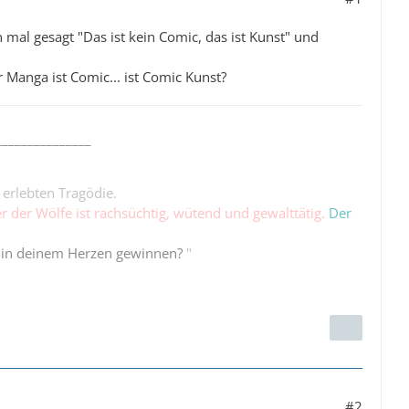
 mal gesagt "Das ist kein Comic, das ist Kunst" und
 Manga ist Comic... ist Comic Kunst?
_______________
 erlebten Tragödie.
er der Wölfe ist rachsüchtig, wütend und gewalttätig.
Der
 in deinem Herzen gewinnen?
"
#2