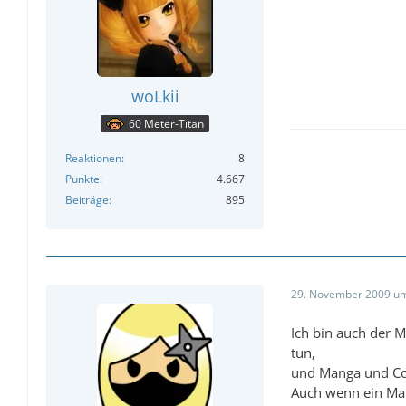
woLkii
60 Meter-Titan
Reaktionen
8
Punkte
4.667
Beiträge
895
29. November 2009 um
Ich bin auch der M
tun,
und Manga und Com
Auch wenn ein Mang