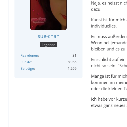
Naja, es heisst n
dazu.
Kunst ist für mic
individuelles.
sue-chan
Es muss außerdem 
Wenn bei jemandem
Legende
bleiben und es zu 
Reaktionen
31
Es schlicht auf ei
Punkte
8.965
nicht so sein. "Sch
Beiträge
1.269
Manga ist für mic
kommen im meinem 
oder die kleinen 
Ich habe vor kurz
etwas ganz neues 