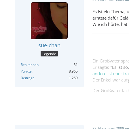
Es ist ein Thema, 
erntete dafür Geläc
Wie ich hörte, hat
sue-chan
Legende
Ein Großvater spra
Reaktionen
31
Er sagte: "
Es ist s
Punkte
8.965
andere ist eher tra
Beiträge
1.269
Der Enkel war aufg
Der Großvater läch
29. November 2009 um