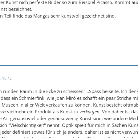
 der Kunst nich perfekte Bilder so zum Beispiel Picasso. Kommt 
unst bezeichnet.
n Teil finde das Mangas sehr kunstvoll gezeichnet sind.
 16:42
em runden Raum in die Ecke zu scheissen"...Spass beiseite. Ich denk
 dass ein Schmierfink, wie Joan Miró es schafft ein paar Striche m
Museen in aller Welt verkaufen zu können. Kunst besteht oftmals
ern
vielmehr ein Produkt als Kunst zu
verkaufen
. Von daher ist da
e Art genausoviel oder genausowenig Kunst sind, wie andere Medi
ich "Vielschichtigkeit" nennt. Optik spielt für mich in Sachen Kuns
eder definiert sowas für sich ja anders, daher ist es nicht verwun