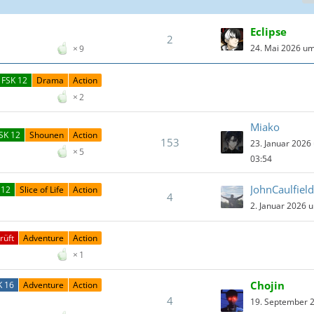
Eclipse
2
24. Mai 2026 um
9
FSK 12
Drama
Action
2
Miako
SK 12
Shounen
Action
153
23. Januar 2026
5
03:54
JohnCaulfield
 12
Slice of Life
Action
4
2. Januar 2026 
rüft
Adventure
Action
1
Chojin
K 16
Adventure
Action
4
19. September 