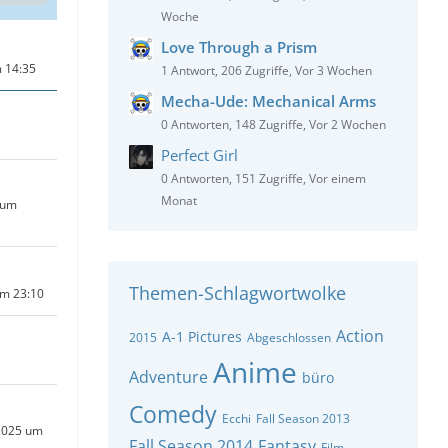
Woche
Love Through a Prism
 14:35
1 Antwort, 206 Zugriffe, Vor 3 Wochen
Mecha-Ude: Mechanical Arms
0 Antworten, 148 Zugriffe, Vor 2 Wochen
Perfect Girl
0 Antworten, 151 Zugriffe, Vor einem
Monat
 um
Themen-Schlagwortwolke
um 23:10
Action
A-1 Pictures
2015
Abgeschlossen
Anime
Adventure
büro
Comedy
Ecchi
Fall Season 2013
2025 um
Fall Season 2014
Fantasy
Film