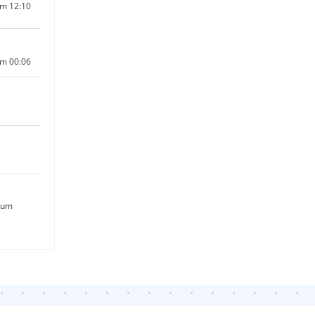
um 12:10
um 00:06
 um