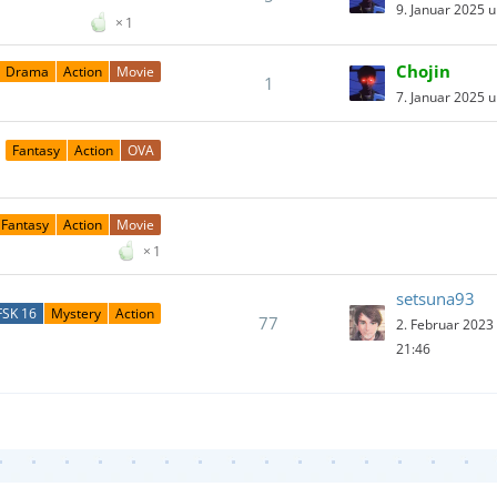
9. Januar 2025 
1
Chojin
Drama
Action
Movie
1
7. Januar 2025 
Fantasy
Action
OVA
Fantasy
Action
Movie
1
setsuna93
FSK 16
Mystery
Action
77
2. Februar 2023
21:46