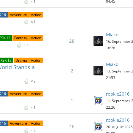
04:45
1
K 16
Adventure
Action
1
Miako
FSK 12
Fantasy
Action
28
16. September 
1
18:28
FSK 12
Drama
Action
Miako
orld Stands a
2
13. September 
21:53
2
rookie2016
K 16
Adventure
Action
1
11. September 
22:26
1
rookie2016
K 16
Adventure
Action
46
20. August 202
2