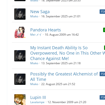
Miako
18. September 2025 um 20:55
New Saga
FS
Miako
16. September 2025 um 21:01
Pandora Hearts
Mei-メイ
10. August 2009 um 16:42
My Instant Death Ability Is So
Overpowered, No One in This Other W
Chance Against Me!
Miako
13. September 2025 um 21:18
Possibly the Greatest Alchemist of
FS
All Time
Miako
22. August 2025 um 21:52
Lupin III
FS
Lavalampe
12. November 2009 um 21:20