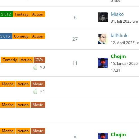
01:09
Miako
FSK 12
Fantasy
Action
6
31. Juli 2025 um
kill5link
FSK 16
Comedy
Action
27
12. April 2025 
Chojin
Comedy
Action
OVA
11
15. Januar 2025
3
17:31
Mecha
Action
Movie
1
Mecha
Action
Movie
Mecha
Action
Movie
Chojin
5