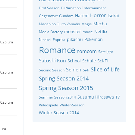
First Season
FUNimation Entertainment
Horror
Harem
Isekai
Gegenwart
Gundam
Mecha
Madan no Ou to Vanadis
Magie
monster
Netflix
Media Factory
movie
pikachu
Pokémon
Nisekoi
Paprika
2025 um
Romance
romcom
Satelight
Satoshi Kon
School
Schule
Sci-Fi
Slice of Life
Seinen
Second Season
Si-fi
2025 um
Spring Season 2014
Spring Season 2015
Susumu Hirasawa
Summer Season 2014
TV
2025 um
Videospiele
Winter-Season
Winter Season 2014
5 um