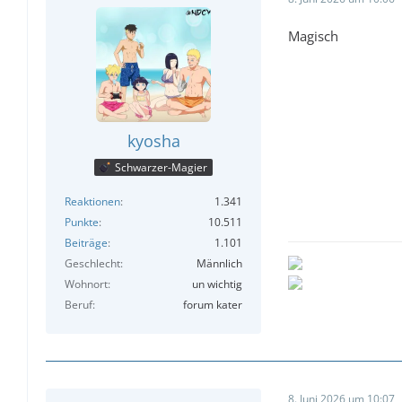
Magisch
kyosha
Schwarzer-Magier
Reaktionen
1.341
Punkte
10.511
Beiträge
1.101
Geschlecht
Männlich
Wohnort
un wichtig
Beruf
forum kater
8. Juni 2026 um 10:07