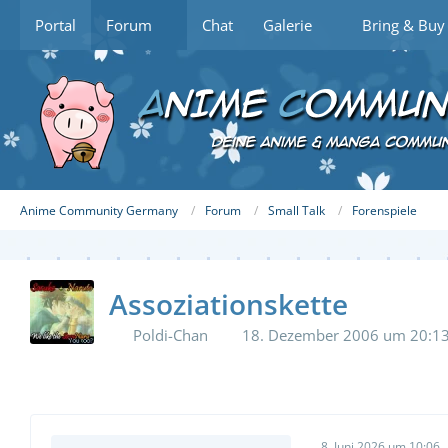
Portal
Forum
Chat
Galerie
Bring & Buy
Anime Community Germany
Forum
Small Talk
Forenspiele
Assoziationskette
Poldi-Chan
18. Dezember 2006 um 20:1
8. Juni 2026 um 10:06