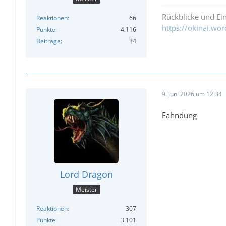
Rückblicke und Ei
Reaktionen
66
https://okinai.wo
Punkte
4.116
Beiträge
34
9. Juni 2026 um 12:34
Fahndung
Lord Dragon
Meister
Reaktionen
307
Punkte
3.101