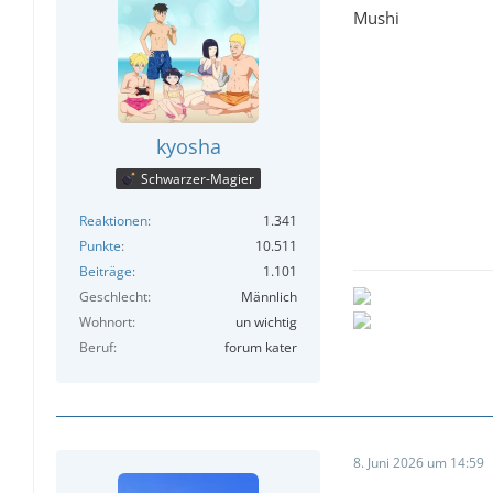
Mushi
kyosha
Schwarzer-Magier
Reaktionen
1.341
Punkte
10.511
Beiträge
1.101
Geschlecht
Männlich
Wohnort
un wichtig
Beruf
forum kater
8. Juni 2026 um 14:59