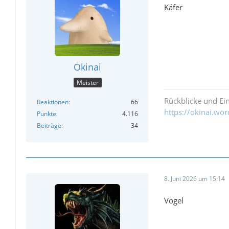
Käfer
Okinai
Meister
Rückblicke und Ei
Reaktionen
66
https://okinai.wo
Punkte
4.116
Beiträge
34
8. Juni 2026 um 15:14
Vogel