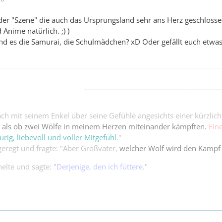
 der "Szene" die auch das Ursprungsland sehr ans Herz geschlosse
nime natürlich. ;) )
sind es die Samurai, die Schulmädchen? xD Oder gefällt euch etwas
_______________________________________
ch mit seinem Enkel über seine Gefühle angesichts einer kürzlich
o, als ob zwei Wölfe in meinem Herzen miteinander kämpften.
Ein
urig, liebevoll und voller Mitgefühl
."
eregt und fragte: "Aber Großvater,
welcher Wolf wird den Kampf
elte und sagte: "
Derjenige, den ich füttere
."