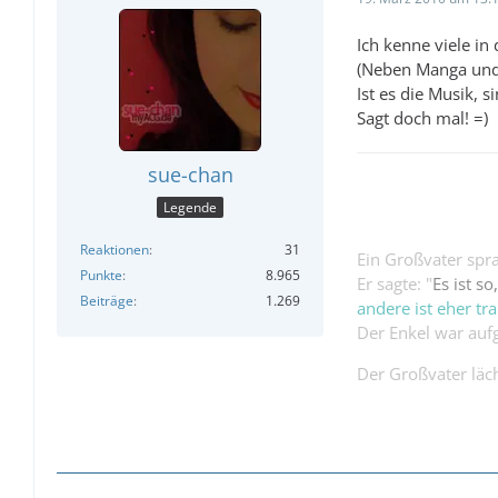
Ich kenne viele in
(Neben Manga und A
Ist es die Musik, 
Sagt doch mal! =)
sue-chan
Legende
Reaktionen
31
Ein Großvater spra
Punkte
8.965
Er sagte: "
Es ist s
Beiträge
1.269
andere ist eher tra
Der Enkel war aufg
Der Großvater läch