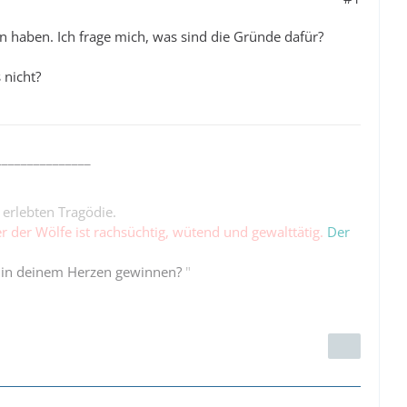
n haben. Ich frage mich, was sind die Gründe dafür?
 nicht?
_______________
 erlebten Tragödie.
er der Wölfe ist rachsüchtig, wütend und gewalttätig.
Der
 in deinem Herzen gewinnen?
"