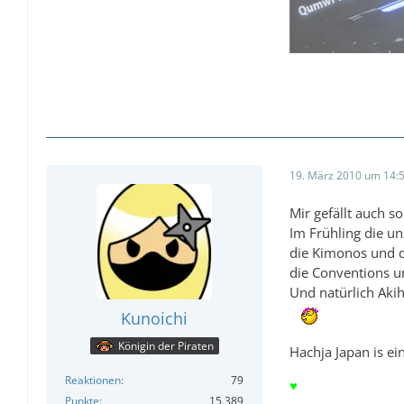
19. März 2010 um 14:
Mir gefällt auch so
Im Frühling die u
die Kimonos und di
die Conventions u
Und natürlich Aki
Kunoichi
Königin der Piraten
Hachja Japan is ei
Reaktionen
79
♥
Punkte
15.389