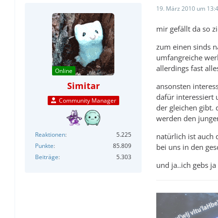
19. März 2010 um 13:
mir gefällt da so 
zum einen sinds na
umfangreiche werke
allerdings fast all
Online
Simitar
ansonsten interess
dafür interessier
Community Manager
der gleichen gibt.
werden den jungen
Reaktionen
5.225
natürlich ist auch
Punkte
85.809
bei uns in den ges
Beiträge
5.303
und ja..ich gebs j