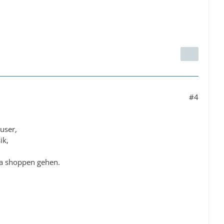
#4
user,
ik,
da shoppen gehen.