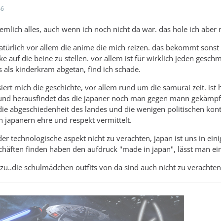
46
ziemlich alles, auch wenn ich noch nicht da war. das hole ich abe
türlich vor allem die anime die mich reizen. das bekommt sonst n
 auf die beine zu stellen. vor allem ist für wirklich jeden gesch
es als kinderkram abgetan, find ich schade.
iert mich die geschichte, vor allem rund um die samurai zeit. is
t und herausfindet das die japaner noch man gegen mann gekäm
 die abgeschiedenheit des landes und die wenigen politischen kont
 japanern ehre und respekt vermittelt.
 der technologische aspekt nicht zu verachten, japan ist uns in ein
chäften finden haben den aufdruck "made in japan", lässt man ein
a zu..die schulmädchen outfits von da sind auch nicht zu verachte