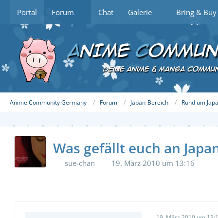
Portal
Forum
Chat
Galerie
Bring & Buy
Anime Community Germany
Forum
Japan-Bereich
Rund um Jap
Was gefällt euch an Japa
sue-chan
19. März 2010 um 13:16
19. März 2010 um 13: