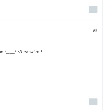
#5
tan *_____* <3 *schwärm*