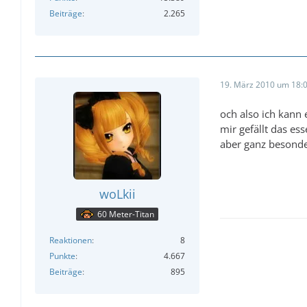
Beiträge
2.265
19. März 2010 um 18:
och also ich kann e
mir gefällt das es
aber ganz besonde
woLkii
60 Meter-Titan
Reaktionen
8
Punkte
4.667
Beiträge
895