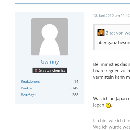
18. Juni 2010 um 11:42
Zitat von wo
aber ganz beson
Gwinny
Bei mir ist es das
haare regnen zu la
Staatsalchemist
vermitteln kann ma
Reaktionen
14
Punkte
3.149
Beiträge
288
Was ich an Japan 
Japan
Ich bin, wie ich bi
Wie ich wurde was 