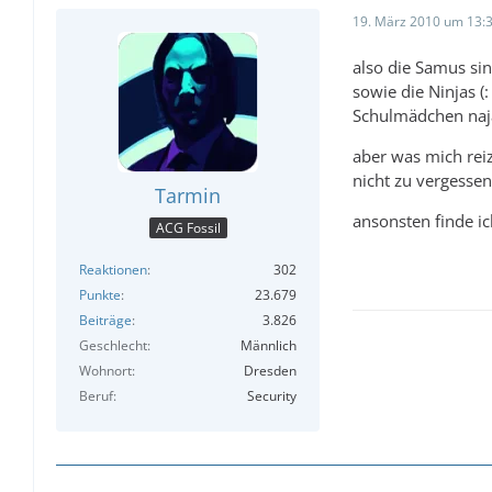
19. März 2010 um 13:
also die Samus sind
sowie die Ninjas (:
Schulmädchen naja
aber was mich reiz
nicht zu vergessen
Tarmin
ansonsten finde i
ACG Fossil
Reaktionen
302
Punkte
23.679
Beiträge
3.826
Geschlecht
Männlich
Wohnort
Dresden
Beruf
Security