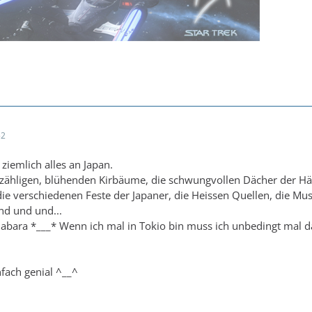
52
 ziemlich alles an Japan.
nzähligen, blühenden Kirbäume, die schwungvollen Dächer der Hä
e verschiedenen Feste der Japaner, die Heissen Quellen, die Mus
nd und und...
habara *___* Wenn ich mal in Tokio bin muss ich unbedingt mal 
nfach genial ^__^