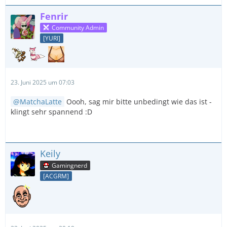
Fenrir
Community Admin
[YURI]
23. Juni 2025 um 07:03
MatchaLatte
Oooh, sag mir bitte unbedingt wie das ist -
klingt sehr spannend :D
Keily
Gamingnerd
[ACGRM]