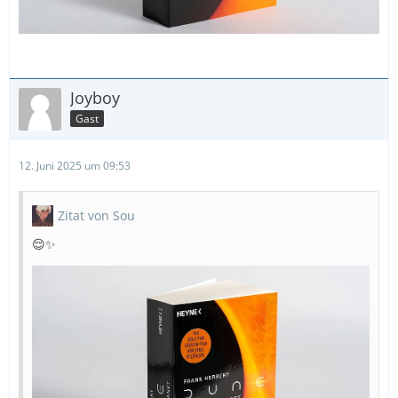
Joyboy
Gast
12. Juni 2025 um 09:53
Zitat von Sou
😌✨️