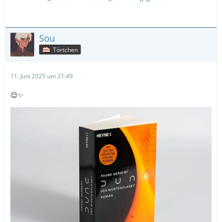
Sou
Törtchen
11. Juni 2025 um 21:49
😌✨️