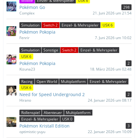
Mobile
Einzel- & Mehrspieler
USK 6
Pokémon Go
298
Complex
21. Juni 2026 um 21:54
Simulation
Switch 2
Einzel- & Mehrspieler
USK 6
Pokémon Pokopia
Fenrir
7. Juni 2026 um 10:02
Simulation
Sonstige
Switch 2
Einzel- & Mehrspieler
USK 6
Pokémon Pokopia
2
Kizuna23
18. März 2026 um 02:48
Racing
Open World
Multiplattform
Einzel- & Mehrspieler
USK 6
Need for Speed Underground 2
2
Hirano
24. Januar 2026 um 08:17
Rollenspiel
Abenteuer
Multiplattform
Einzel- & Mehrspieler
USK 0
Pokémon Kristall Edition
3
optimistic-yuyu
22. Januar 2026 um 10:09