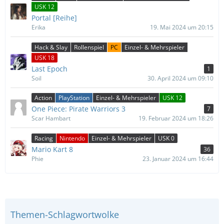
USK 12
Portal [Reihe]
Erika
19. Mai 2024 um 20:15
Hack & Slay
Rollenspiel
PC
Einzel- & Mehrspieler
USK 18
Last Epoch
1
Soil
30. April 2024 um 09:10
Action
PlayStation
Einzel- & Mehrspieler
USK 12
One Piece: Pirate Warriors 3
7
Scar Hambart
19. Februar 2024 um 18:26
Racing
Nintendo
Einzel- & Mehrspieler
USK 0
Mario Kart 8
36
Phie
23. Januar 2024 um 16:44
Themen-Schlagwortwolke