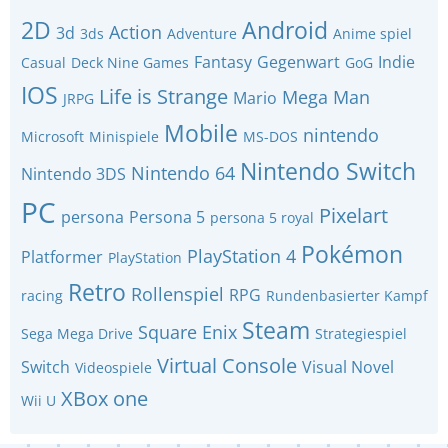
2D
Android
Action
3d
3ds
Adventure
Anime spiel
Fantasy
Gegenwart
Indie
Casual
Deck Nine Games
GoG
IOS
Life is Strange
Mega Man
Mario
JRPG
Mobile
nintendo
Microsoft
Minispiele
MS-DOS
Nintendo Switch
Nintendo 64
Nintendo 3DS
PC
Pixelart
persona
Persona 5
persona 5 royal
Pokémon
PlayStation 4
Platformer
PlayStation
Retro
Rollenspiel
RPG
racing
Rundenbasierter Kampf
Steam
Square Enix
Sega Mega Drive
Strategiespiel
Virtual Console
Switch
Visual Novel
Videospiele
XBox one
Wii U