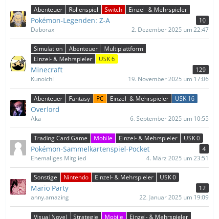
Abenteuer
Rollenspiel
Switch
Einzel- & Mehrspieler
Pokémon-Legenden: Z-A
10
Daborax
2. Dezember 2025 um 22:47
Simulation
Abenteuer
Multiplattform
Einzel- & Mehrspieler
USK 6
Minecraft
129
Kunoichi
19. November 2025 um 17:06
Abenteuer
Fantasy
PC
Einzel- & Mehrspieler
USK 16
Overlord
Aka
6. September 2025 um 10:55
Trading Card Game
Mobile
Einzel- & Mehrspieler
USK 0
Pokémon-Sammelkartenspiel-Pocket
4
Ehemaliges Mitglied
4. März 2025 um 23:51
Sonstige
Nintendo
Einzel- & Mehrspieler
USK 0
Mario Party
12
anny.amazing
22. Januar 2025 um 19:09
Visual Novel
Strategie
Mobile
Einzel- & Mehrspieler