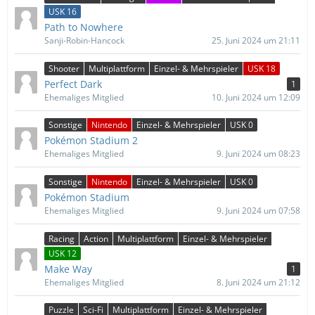
USK 16
Path to Nowhere
Sanji-Robin-Hancock
25. Juni 2024 um 21:11
Shooter
Multiplattform
Einzel- & Mehrspieler
USK 18
Perfect Dark
1
Ehemaliges Mitglied
10. Juni 2024 um 12:09
Sonstige
Nintendo
Einzel- & Mehrspieler
USK 0
Pokémon Stadium 2
Ehemaliges Mitglied
9. Juni 2024 um 08:23
Sonstige
Nintendo
Einzel- & Mehrspieler
USK 0
Pokémon Stadium
Ehemaliges Mitglied
9. Juni 2024 um 07:58
Racing
Action
Multiplattform
Einzel- & Mehrspieler
USK 12
Make Way
1
Ehemaliges Mitglied
8. Juni 2024 um 21:12
Puzzle
Sci-Fi
Multiplattform
Einzel- & Mehrspieler