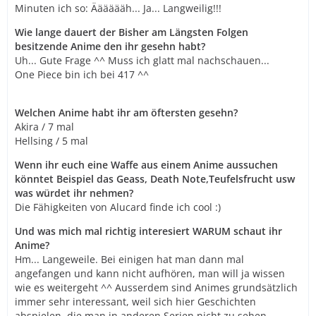
Minuten ich so: Ääääääh... Ja... Langweilig!!!
Wie lange dauert der Bisher am Längsten Folgen
besitzende Anime den ihr gesehn habt?
Uh... Gute Frage ^^ Muss ich glatt mal nachschauen...
One Piece bin ich bei 417 ^^
Welchen Anime habt ihr am öftersten gesehn?
Akira / 7 mal
Hellsing / 5 mal
Wenn ihr euch eine Waffe aus einem Anime aussuchen
könntet Beispiel das Geass, Death Note,Teufelsfrucht usw
was würdet ihr nehmen?
Die Fähigkeiten von Alucard finde ich cool :)
Und was mich mal richtig interesiert WARUM schaut ihr
Anime?
Hm... Langeweile. Bei einigen hat man dann mal
angefangen und kann nicht aufhören, man will ja wissen
wie es weitergeht ^^ Ausserdem sind Animes grundsätzlich
immer sehr interessant, weil sich hier Geschichten
abspielen, die man in anderen Serien nicht zu sehen