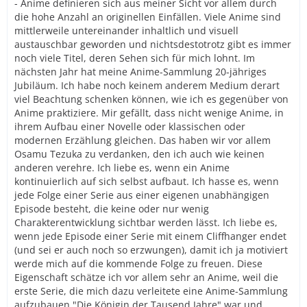
- Anime definieren sich aus meiner Sicht vor allem durch
die hohe Anzahl an originellen Einfällen. Viele Anime sind
mittlerweile untereinander inhaltlich und visuell
austauschbar geworden und nichtsdestotrotz gibt es immer
noch viele Titel, deren Sehen sich für mich lohnt. Im
nächsten Jahr hat meine Anime-Sammlung 20-jähriges
Jubiläum. Ich habe noch keinem anderem Medium derart
viel Beachtung schenken können, wie ich es gegenüber von
Anime praktiziere. Mir gefällt, dass nicht wenige Anime, in
ihrem Aufbau einer Novelle oder klassischen oder
modernen Erzählung gleichen. Das haben wir vor allem
Osamu Tezuka zu verdanken, den ich auch wie keinen
anderen verehre. Ich liebe es, wenn ein Anime
kontinuierlich auf sich selbst aufbaut. Ich hasse es, wenn
jede Folge einer Serie aus einer eigenen unabhängigen
Episode besteht, die keine oder nur wenig
Charakterentwicklung sichtbar werden lässt. Ich liebe es,
wenn jede Episode einer Serie mit einem Cliffhanger endet
(und sei er auch noch so erzwungen), damit ich ja motiviert
werde mich auf die kommende Folge zu freuen. Diese
Eigenschaft schätze ich vor allem sehr an Anime, weil die
erste Serie, die mich dazu verleitete eine Anime-Sammlung
aufzubauen "Die Königin der Tausend Jahre" war und