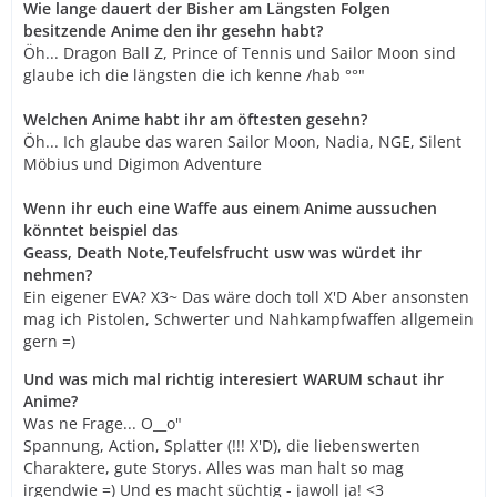
Wie lange dauert der Bisher am Längsten Folgen
besitzende Anime den ihr gesehn habt?
Öh... Dragon Ball Z, Prince of Tennis und Sailor Moon sind
glaube ich die längsten die ich kenne /hab °°"
Welchen Anime habt ihr am öftesten gesehn?
Öh... Ich glaube das waren Sailor Moon, Nadia, NGE, Silent
Möbius und Digimon Adventure
Wenn ihr euch eine Waffe aus einem Anime aussuchen
könntet beispiel das
Geass, Death Note,Teufelsfrucht usw was würdet ihr
nehmen?
Ein eigener EVA? X3~ Das wäre doch toll X'D Aber ansonsten
mag ich Pistolen, Schwerter und Nahkampfwaffen allgemein
gern =)
Und was mich mal richtig interesiert WARUM schaut ihr
Anime?
Was ne Frage... O__o"
Spannung, Action, Splatter (!!! X'D), die liebenswerten
Charaktere, gute Storys. Alles was man halt so mag
irgendwie =) Und es macht süchtig - jawoll ja! <3