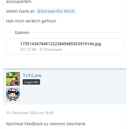
auszupacken.
Vielen Dank an
Sorawo the Witch
Hab mich wirklich gefreut.
Dateien
17351436784812222849485553910144.jpg
477,72 kB – 37 Downloads
YohLaw
Legende
25. Dezember 2024 um 18:40
Nochmal Feedback zu meinem Geschenk.