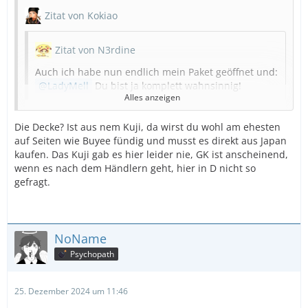
Zitat von Kokiao
Zitat von N3rdine
Auch ich habe nun endlich mein Paket geöffnet und:
LadyMell
Du bist ja komplett wahnsinnig!
Alles anzeigen
Vielen vielen vielen (hier bitte noch ein paar "vielen"
einfügen) Dank!!!
Die Decke? Ist aus nem Kuji, da wirst du wohl am ehesten
auf Seiten wie Buyee fündig und musst es direkt aus Japan
Und dass nichts Süßes drin war, ist genau richtig
kaufen. Das Kuji gab es hier leider nie, GK ist anscheinend,
und ich hab mich sehr über den Tee gefreut, der
wenn es nach dem Händlern geht, hier in D nicht so
das ganze Paket hat duften lassen. Ich liebe
gefragt.
Bergamotte!
Mir fehlen die Worte! Seht selbst!
Snapchat-1249211157.jpg
NoName
Psychopath
Wo kann man das von Golden Kamuy kaufen
LadyMell
25. Dezember 2024 um 11:46