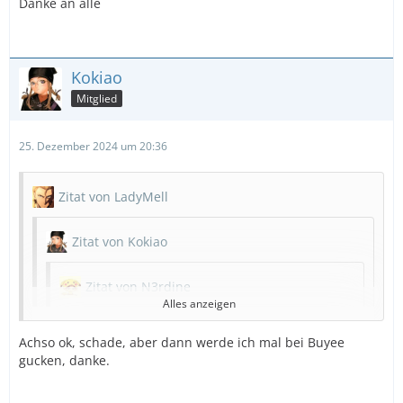
Danke an alle
Kokiao
Mitglied
25. Dezember 2024 um 20:36
Zitat von LadyMell
Zitat von Kokiao
Zitat von N3rdine
Alles anzeigen
Auch ich habe nun endlich mein Paket geöffnet
und:
LadyMell
Du bist ja komplett
Achso ok, schade, aber dann werde ich mal bei Buyee
Alles anzeigen
wahnsinnig!
gucken, danke.
Vielen vielen vielen (hier bitte noch ein paar
Die Decke? Ist aus nem Kuji, da wirst du wohl am
"vielen" einfügen) Dank!!!