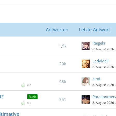
Antworten
Letzte Antwort
Raigeki
1,5k
8. August 2026 
LadyMell
20k
8. August 2026 
aimi.
98k
8. August 2026 
2
t?
Paralipomen
Buch
551
8. August 2026 
1
ltimative