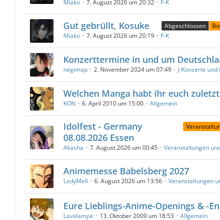
Miako
7. August 2026 um 20:32
F-K
Gut gebrüllt, Kosuke
Abgeschlossen
Bo
Miako
7. August 2026 um 20:19
F-K
Konzerttermine in und um Deutschl
negimap
2. November 2024 um 07:49
J-Konzerte und
Welchen Manga habt ihr euch zuletzt
KON
6. April 2010 um 15:00
Allgemein
Idolfest - Germany
Veranstaltu
08.08.2026 Essen
Akasha
7. August 2026 um 00:45
Veranstaltungen un
Animemesse Babelsberg 2027
LadyMell
6. August 2026 um 13:56
Veranstaltungen u
Eure Lieblings-Anime-Openings & -En
Lavalampe
13. Oktober 2009 um 18:53
Allgemein