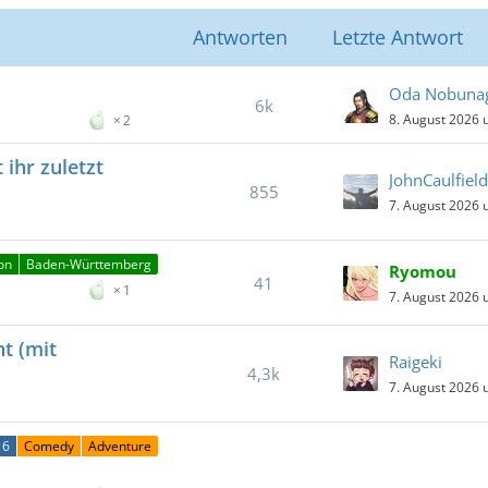
Antworten
Letzte Antwort
Oda Nobuna
6k
8. August 2026 
2
ihr zuletzt
JohnCaulfield
855
7. August 2026 
on
Baden-Württemberg
Ryomou
41
1
7. August 2026 
t (mit
Raigeki
4,3k
7. August 2026 
16
Comedy
Adventure