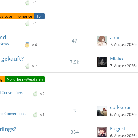
1
ys Love
Romance
16+
1
and
aimi.
47
 News
7. August 2026 
4
 gekauft?
Miako
7,5k
7. August 2026 
7
ng
Nordrhein-Westfalen
d Conventions
2
darkkurai
3
nd Conventions
6. August 2026 
1
dings?
Raigeki
354
6. August 2026 