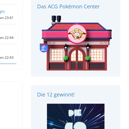
Das ACG Pokémon Center
uyu
um 23:41
um 22:44
um 22:43
Die 12 gewinnt!